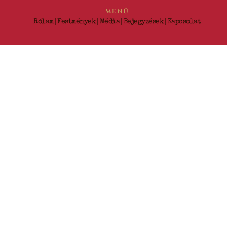
MENÜ
|
|
|
|
Rólam
Festmények
Média
Bejegyzések
Kapcsolat