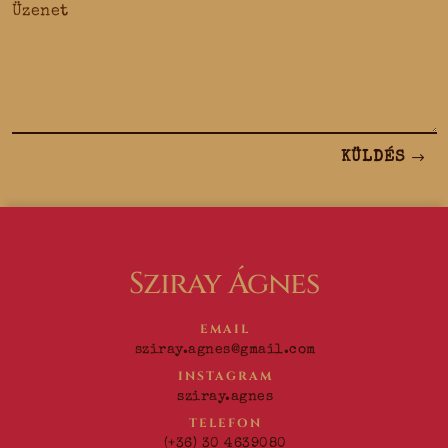
KÜLDÉS
Sziray Ágnes
EMAIL
sziray.agnes@gmail.com
INSTAGRAM
sziray.agnes
TELEFON
(+36) 30 4639080