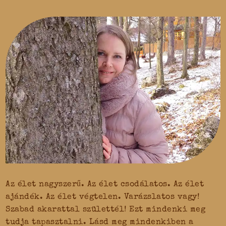
Az élet nagyszerű. Az élet csodálatos. Az élet
ajándék. Az élet végtelen. Varázslatos vagy!
Szabad akarattal születtél! Ezt mindenki meg
tudja tapasztalni. Lásd meg mindenkiben a