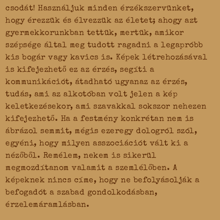
csodát! Használjuk minden érzékszervünket,
hogy érezzük és élvezzük az életet; ahogy azt
gyermekkorunkban tettük, mertük, amikor
szépsége által meg tudott ragadni a legapróbb
kis bogár vagy kavics is. Képek létrehozásával
is kifejezhető ez az érzés, segíti a
kommunikációt, átadható ugyanaz az érzés,
tudás, ami az alkotóban volt jelen a kép
keletkezésekor, ami szavakkal sokszor nehezen
kifejezhető. Ha a festmény konkrétan nem is
ábrázol semmit, mégis ezeregy dologról szól,
egyéni, hogy milyen asszociációt vált ki a
nézőből. Remélem, nekem is sikerül
megmozdítanom valamit a szemlélőben. A
képeknek nincs címe, hogy ne befolyásolják a
befogadót a szabad gondolkodásban,
érzelemáramlásban.