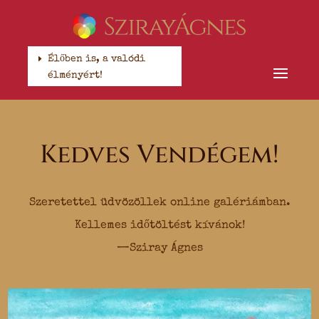
Élőben is, a valódi
élményért!
Kedves Vendégem!
Szeretettel üdvözöllek online galériámban.
Kellemes időtöltést kívánok!
—Sziray Ágnes