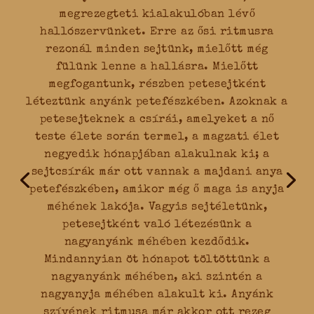
megrezegteti kialakulóban lévő
hallószervünket. Erre az ősi ritmusra
rezonál minden sejtünk, mielőtt még
fülünk lenne a hallásra. Mielőtt
megfogantunk, részben petesejtként
léteztünk anyánk petefészkében. Azoknak a
petesejteknek a csírái, amelyeket a nő
teste élete során termel, a magzati élet
negyedik hónapjában alakulnak ki; a
sejtcsírák már ott vannak a majdani anya
petefészkében, amikor még ő maga is anyja
méhének lakója. Vagyis sejtéletünk,
petesejtként való létezésünk a
nagyanyánk méhében kezdődik.
Mindannyian öt hónapot töltöttünk a
nagyanyánk méhében, aki szintén a
nagyanyja méhében alakult ki. Anyánk
szívének ritmusa már akkor ott rezeg