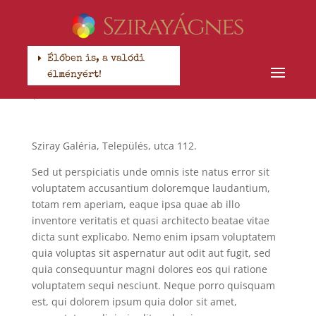
Tárlatvezetés
Élőben is, a valódi
élményért!
Szerző:
laszlo.sovari
|
febr 25, 2022
|
Uncategorized
|
Nincsenek hozzászólások
Sziray Galéria, Település, utca 112.
Sed ut perspiciatis unde omnis iste natus error sit
voluptatem accusantium doloremque laudantium,
totam rem aperiam, eaque ipsa quae ab illo
inventore veritatis et quasi architecto beatae vitae
dicta sunt explicabo. Nemo enim ipsam voluptatem
quia voluptas sit aspernatur aut odit aut fugit, sed
quia consequuntur magni dolores eos qui ratione
voluptatem sequi nesciunt. Neque porro quisquam
est, qui dolorem ipsum quia dolor sit amet,