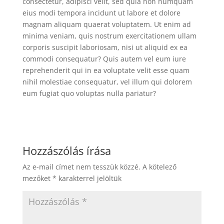
consectetur, adipisci velit, sed quia non numquam
eius modi tempora incidunt ut labore et dolore
magnam aliquam quaerat voluptatem. Ut enim ad
minima veniam, quis nostrum exercitationem ullam
corporis suscipit laboriosam, nisi ut aliquid ex ea
commodi consequatur? Quis autem vel eum iure
reprehenderit qui in ea voluptate velit esse quam
nihil molestiae consequatur, vel illum qui dolorem
eum fugiat quo voluptas nulla pariatur?
Hozzászólás írása
Az e-mail címet nem tesszük közzé.
A kötelező
mezőket
*
karakterrel jelöltük